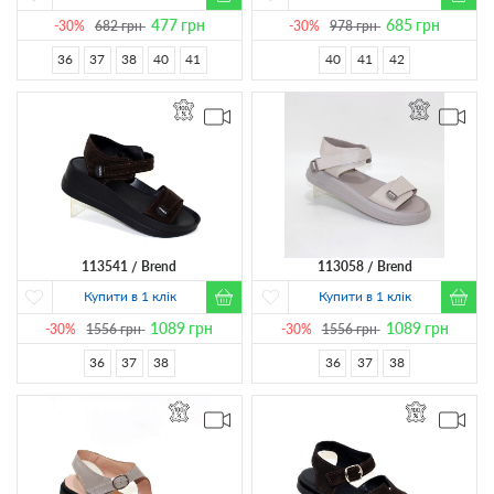
477
грн
685
грн
-30%
682
грн
-30%
978
грн
36
37
38
40
41
40
41
42
113541
Brend
113058
Brend
Купити в 1 клік
Купити в 1 клік
1089
грн
1089
грн
-30%
1556
грн
-30%
1556
грн
36
37
38
36
37
38