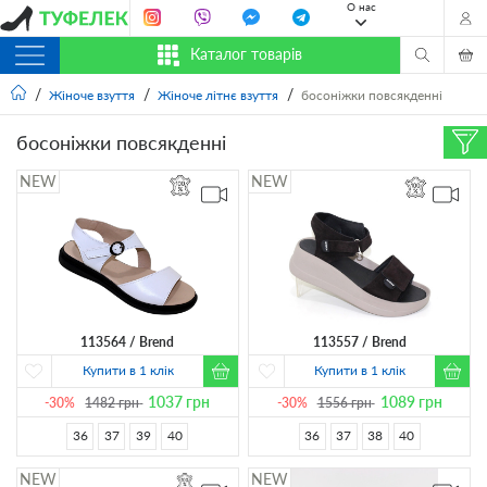
О нас
Каталог товарів
Жіноче взуття
Жіноче літнє взуття
босоніжки повсякденні
босоніжки повсякденні
113564
Brend
113557
Brend
Купити в 1 клік
Купити в 1 клік
1037
грн
1089
грн
-30%
1482
грн
-30%
1556
грн
36
37
39
40
36
37
38
40