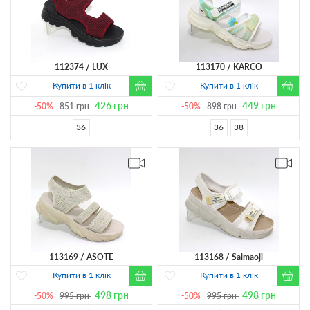
112374
LUX
113170
KARCO
Купити в 1 клік
Купити в 1 клік
426
грн
449
грн
-50%
851
грн
-50%
898
грн
36
36
38
113169
ASOTE
113168
Saimaoji
Купити в 1 клік
Купити в 1 клік
498
грн
498
грн
-50%
995
грн
-50%
995
грн