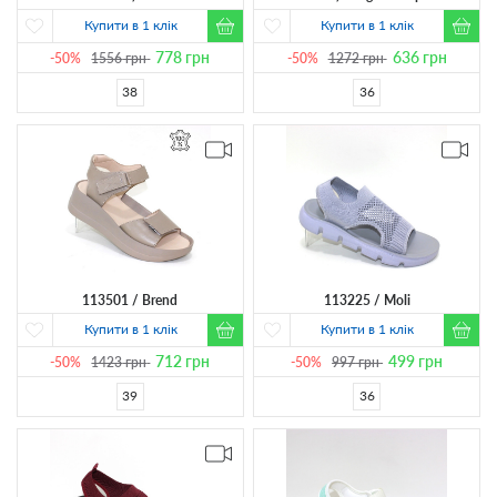
Купити в 1 клік
Купити в 1 клік
778
грн
636
грн
-50%
1556
грн
-50%
1272
грн
38
36
113501
Brend
113225
Moli
Купити в 1 клік
Купити в 1 клік
712
грн
499
грн
-50%
1423
грн
-50%
997
грн
39
36