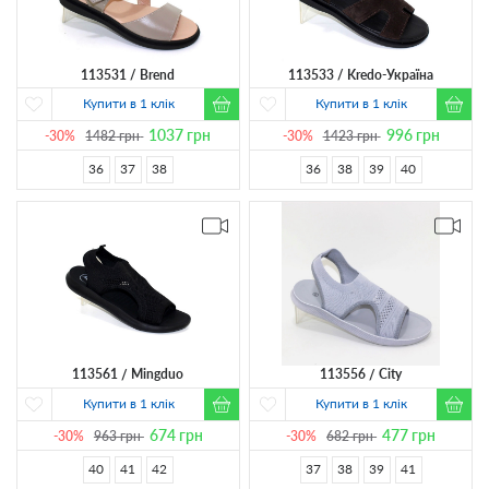
113531
Brend
113533
Kredo-Україна
Купити в 1 клік
Купити в 1 клік
1037
грн
996
грн
-30%
1482
грн
-30%
1423
грн
36
37
38
36
38
39
40
113561
Mingduo
113556
City
Купити в 1 клік
Купити в 1 клік
674
грн
477
грн
-30%
963
грн
-30%
682
грн
40
41
42
37
38
39
41