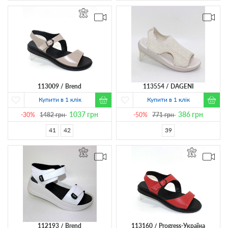
113009
Brend
113554
DAGENI
Купити в 1 клік
Купити в 1 клік
1037
грн
386
грн
-30%
1482
грн
-50%
771
грн
41
42
39
112193
Brend
113160
Progress-Україна