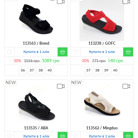
113563
Brend
113238
GOFC
Купити в 1 клік
Купити в 1 клік
1089
грн
540
грн
-30%
1556
грн
-30%
771
грн
36
37
38
40
37
38
39
40
113535
ABA
113562
Mingduo
Купити в 1 клік
Купити в 1 клік