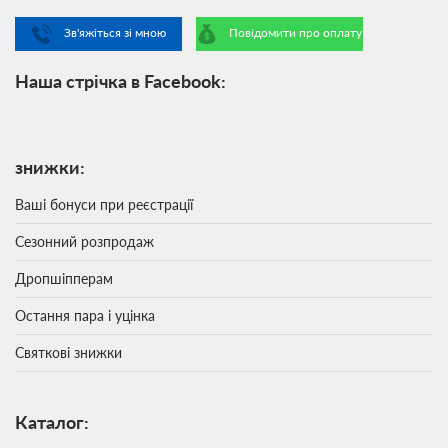
Зв'яжіться зі мною
Повідомити про оплату
Наша стрічка в Facebook:
знижки:
Ваші бонуси при реєстрації
Сезонний розпродаж
Дропшіпперам
Остання пара і уцінка
Святкові знижки
Каталог: