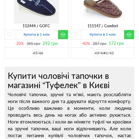
112444
GOFC
111147
Comfort
Купити в 1 клік
Купити в 1 клік
292
грн
172
грн
-20%
365
грн
-40%
287
грн
45/46
43/44
41/42
Купити чоловічі тапочки в
магазині “Туфелек” в Києві
Чоловічі тапочки, зручні та м’які, мають розслабляти
ноги після важкого дня та дарувати відчуття комфорту.
Це особливо важливо в моменти, коли людина
проводить весь день на ногах або активно рухається.
Ноги втомлюються, і коли ви міняєте туфлі чи кросівки
на зручні тапочки, ваші ноги відпочивають. Але коли
постає питання купівлі чоловічих тапочок, настає