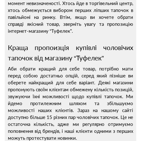
момент невизначеності. Хтось йде в торгівельний центр,
хтось обмежується вибором перших ліпших тапочок в
павільйоні на ринку. Втім, якщо ви хочете обрати
справді якісний товар, зверніть увагу та пропозицію
інтернет-магазину “Туфелек”.
Краща пропоизція купівлі чоловічих
тапочок від магазину “Туфелек”
Аби обрати кращий для себе товар, потрібно мати
перед собою достатньо опцій, серед який пізніше ви
оберете найкращий для себе варіант. Деякі магазини
пропонують своїм клієнтам обмежену кількість позицій,
звужуючи їхні можливості щодо купівлі тапочок. Ми
йдемо протилежним шляхом та збільшуємо
можливості наших клієнтів. Зараз на нашому сайті
доступно більше 15 різних пар чоловічих тапочок. Це не
остаточна кількість, адже ми регулярно отримуємо
поповнення від брендів, і наші клієнти одними з перших
можуть протестувати новинки.