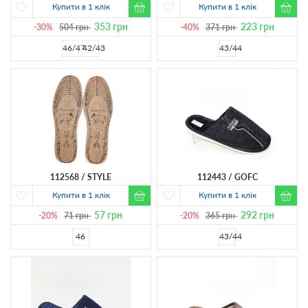
Купити в 1 клік
Купити в 1 клік
353
грн
223
грн
-30%
504
грн
-40%
371
грн
46/47
42/43
43/44
112568
STYLE
112443
GOFC
Купити в 1 клік
Купити в 1 клік
57
грн
292
грн
-20%
71
грн
-20%
365
грн
46
43/44