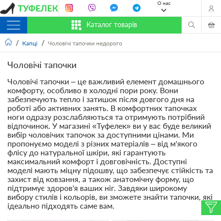
О нас
Каталог товарів
Капці
Чоловічі тапочки недорого
Чоловічі тапочки
Чоловічі тапочки – це важливий елемент домашнього
комфорту, особливо в холодні пори року. Вони
забезпечують тепло і затишок після довгого дня на
роботі або активних занять. В комфортних тапочках
ноги одразу розслабляються та отримують потрібний
відпочинок. У магазині «Туфелек» ви у вас буде великий
вибір чоловічих тапочок за доступними цінами. Ми
пропонуємо моделі з різних матеріалів – від м'якого
флісу до натуральної шкіри, які гарантують
максимальний комфорт і довговічність. Доступні
моделі мають міцну підошву, що забезпечує стійкість та
захист від ковзання, а також анатомічну форму, що
підтримує здоров'я ваших ніг. Завдяки широкому
вибору стилів і кольорів, ви зможете знайти тапочки, які
ідеально підходять саме вам.