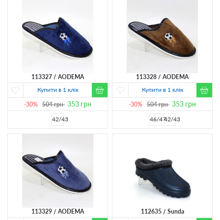
113327
AODEMA
113328
AODEMA
Купити в 1 клік
Купити в 1 клік
353
грн
353
грн
-30%
504
грн
-30%
504
грн
42/43
46/47
42/43
113329
AODEMA
112635
Sunda