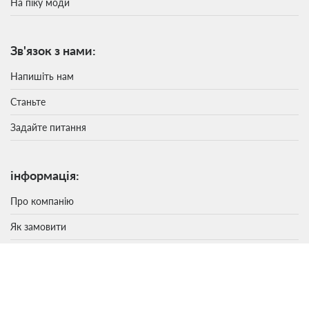
На піку моди
Зв'язок з нами:
Напишіть нам
Станьте
Задайте питання
інформація:
Про компанію
Як замовити
Відгуки
Все про взуття (Статті)
Новинна стрічка