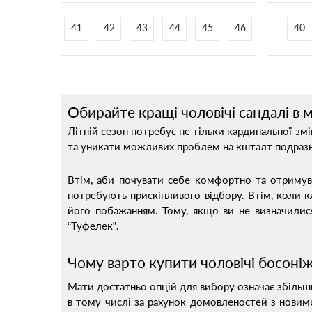
41
42
43
44
45
46
40
Обирайте кращі чоловічі сандалі в м
Літній сезон потребує не тільки кардинальної змі
та уникати можливих проблем на кшталт подразн
Втім, аби почувати себе комфортно та отримуват
потребують прискіпливого відбору. Втім, коли к
його побажанням. Тому, якщо ви не визначилися 
“Туфелек”.
Чому варто купити чоловічі босоні
Мати достатньо опцій для вибору означає збільши
в тому числі за рахунок домовленостей з новими 