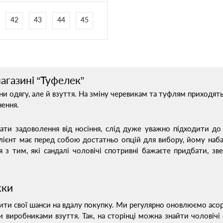
42
43
44
45
агазині “Туфелек”
ни одягу, але й взуття. На зміну черевикам та туфлям приходят
ення.
и задоволення від носіння, слід дуже уважно підходити до в
лієнт має перед собою достатньо опцій для вибору, йому наба
з тим, які сандалі чоловічі спотривні бажаєте придбати, зве
жки
ти свої шанси на вдалу покупку. Ми регулярно оновлюємо асор
виробниками взуття. Так, на сторінці можна знайти чоловічі сан