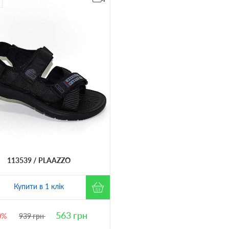
113539
PLAAZZO
Купити в 1 клік
563
грн
0%
939
грн