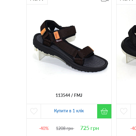
113544
FMJ
Купити в 1 клік
725
грн
-40%
1208
грн
-4