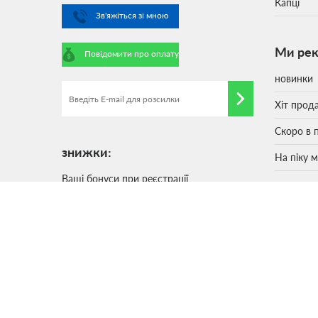
Капці
Зв'яжіться зі мною
Ми ре
Повідомити про оплату
новинки
Хіт прод
Скоро в 
знижки:
На піку 
Ваші бонуси при реєстрації
Сезонний розпродаж
Зв'язок
Дропшіпперам
Напишіт
Остання пара і уцінка
Станьте
Святкові знижки
Задайте 