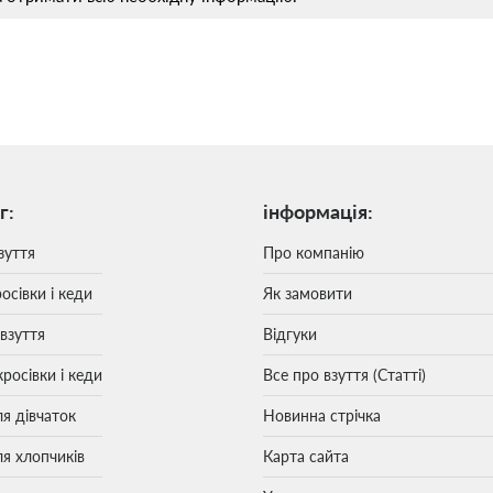
г:
інформація:
зуття
Про компанію
осівки і кеди
Як замовити
 взуття
Відгуки
кросівки і кеди
Все про взуття (Статті)
ля дівчаток
Новинна стрічка
ля хлопчиків
Карта сайта