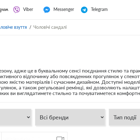
Viber
Messenger
Telegram
ловіче взуття
Чоловічі сандалі
сезону, адже це в буквальному сенсі поєднання стилю та пра
 активного відпочинку або повсякденних прогулянок у спеко
сокою якістю матеріалів і сучасним дизайном. Доступні моде
гулянок, а також регульовані ремінці, які дозволяють налаш
в яких ви виглядатимете стильно та почуватиметеся комфортн