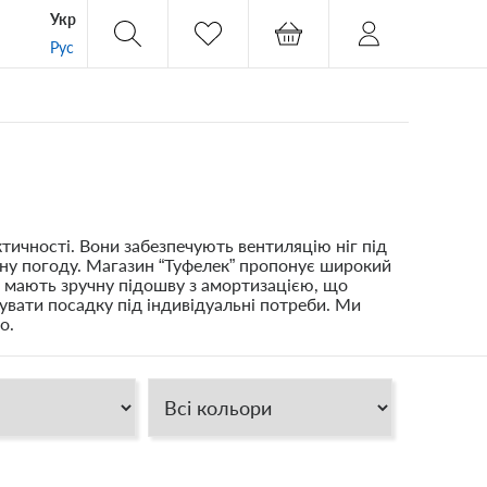
Укр
Рус
ктичності. Вони забезпечують вентиляцію ніг під
тну погоду. Магазин “Туфелек” пропонує широкий
лі мають зручну підошву з амортизацією, що
тувати посадку під індивідуальні потреби. Ми
о.