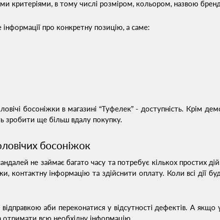
ими критеріями, в тому числі розміром, кольором, назвою брен
 інформації про конкретну позицію, а саме:
ловічі босоніжки в магазині “Туфелек” - доступність. Крім де
сть зробити ще більш вдалу покупку.
оловічих босоніжок
ндалей не займає багато часу та потребує кількох простих ді
ки, контактну інформацію та здійснити оплату. Коли всі дії бу
відправкою аби переконатися у відсутності дефектів. А якщо 
а отримати всю необхідну інформацію.