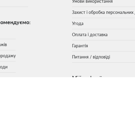
Умови використання
Захист і обробка персональних
комендуємо:
Угода
Оплата і доставка
ажів
Гарантія
продажу
Питання / відповіді
моди
Мій туфелёк:
 з нами:
Особистий кабінет
ь нам
Увійти / реєстрація
Моя корзина
питання
Повідомлення керівництву