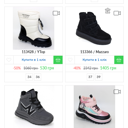
113428
YTop
113366
Mazzaro
Купити в 1 клік
Купити в 1 клік
530
грн
1405
грн
-50%
1060
грн
-40%
2342
грн
34
36
37
39