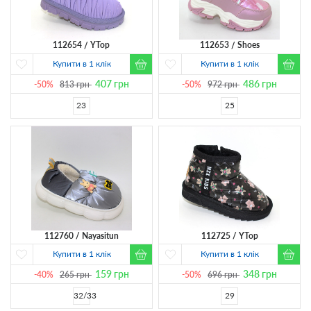
112654
YTop
112653
Shoes
Купити в 1 клік
Купити в 1 клік
407
грн
486
грн
-50%
813
грн
-50%
972
грн
23
25
112760
Nayasitun
112725
YTop
Купити в 1 клік
Купити в 1 клік
159
грн
348
грн
-40%
265
грн
-50%
696
грн
32/33
29