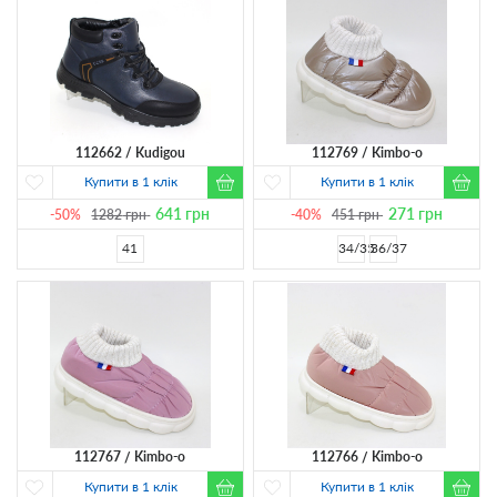
112662
Kudigou
112769
Kimbo-o
Купити в 1 клік
Купити в 1 клік
641
грн
271
грн
-50%
1282
грн
-40%
451
грн
41
34/35
36/37
112767
Kimbo-o
112766
Kimbo-o
Купити в 1 клік
Купити в 1 клік