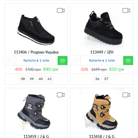
113406
Progress-Україна
113449
JZH
Купити в 1 клік
Купити в 1 клік
840
грн
850
грн
-40%
1400
грн
-50%
1699
грн
38
39
40
41
36
37
113459
J & G
113458
J & G