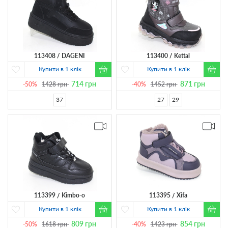
113408
DAGENI
113400
Kettal
Купити в 1 клік
Купити в 1 клік
714
грн
871
грн
-50%
1428
грн
-40%
1452
грн
37
27
29
113399
Kimbo-o
113395
Xifa
Купити в 1 клік
Купити в 1 клік
809
грн
854
грн
-50%
1618
грн
-40%
1423
грн