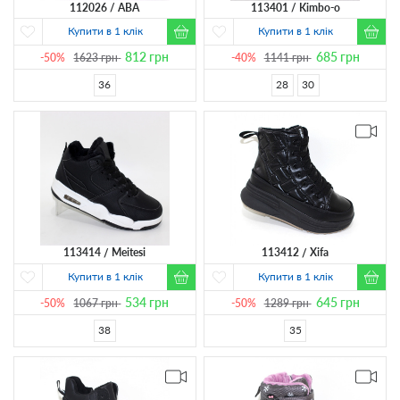
112026
ABA
113401
Kimbo-o
Купити в 1 клік
Купити в 1 клік
812
грн
685
грн
-50%
1623
грн
-40%
1141
грн
36
28
30
113414
Meitesi
113412
Xifa
Купити в 1 клік
Купити в 1 клік
534
грн
645
грн
-50%
1067
грн
-50%
1289
грн
38
35