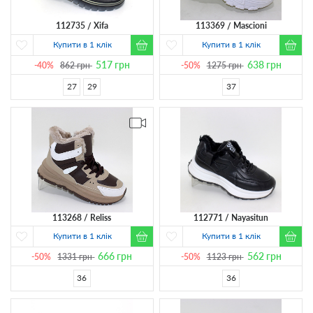
112735
Xifa
113369
Mascioni
Купити в 1 клік
Купити в 1 клік
517
грн
638
грн
-40%
862
грн
-50%
1275
грн
27
29
37
113268
Reliss
112771
Nayasitun
Купити в 1 клік
Купити в 1 клік
666
грн
562
грн
-50%
1331
грн
-50%
1123
грн
36
36