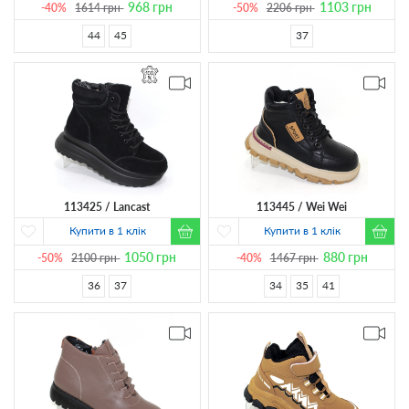
968
грн
1103
грн
-40%
1614
грн
-50%
2206
грн
44
45
37
113425
Lancast
113445
Wei Wei
Купити в 1 клік
Купити в 1 клік
1050
грн
880
грн
-50%
2100
грн
-40%
1467
грн
36
37
34
35
41