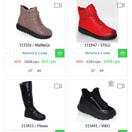
113356
MaiNeLin
111947
STILLI
Купити в 1 клік
Купити в 1 клік
965
грн
1058
грн
-40%
1608
грн
-40%
1764
грн
37
40
37
39
113413
Fliness
113441
VIKO