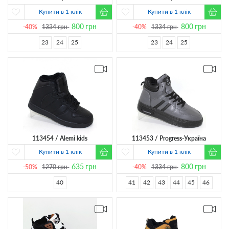
Купити в 1 клік
Купити в 1 клік
800
грн
800
грн
-40%
1334
грн
-40%
1334
грн
23
24
25
23
24
25
113454
Alemi kids
113453
Progress-Україна
Купити в 1 клік
Купити в 1 клік
635
грн
800
грн
-50%
1270
грн
-40%
1334
грн
40
41
42
43
44
45
46