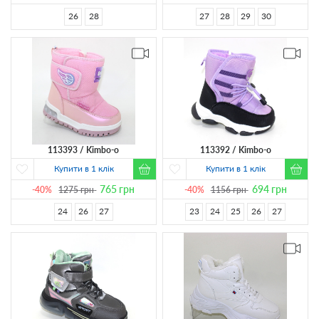
26
28
27
28
29
30
113393
Kimbo-o
113392
Kimbo-o
Купити в 1 клік
Купити в 1 клік
765
грн
694
грн
-40%
1275
грн
-40%
1156
грн
24
26
27
23
24
25
26
27