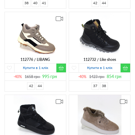
38
40
41
42
44
112776
LIBANG
112732
Like shoes
Купити в 1 клік
Купити в 1 клік
995
грн
854
грн
-40%
1658
грн
-40%
1423
грн
42
44
37
38