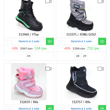
113460
YTop
113375
JONG GOLF
Купити в 1 клік
Купити в 1 клік
534
грн
712
грн
-50%
1067
грн
-40%
1186
грн
35
28
29
112659
Xifa
112757
Xifa
Купити в 1 клік
Купити в 1 клік