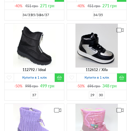
271
грн
271
грн
-40%
451
грн
-40%
451
грн
34/35
35/36
36/37
34/35
112792
Ideal
112612
Xifa
Купити в 1 клік
Купити в 1 клік
499
грн
348
грн
-50%
998
грн
-50%
696
грн
37
29
30