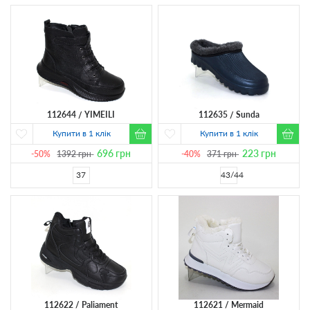
112644
YIMEILI
112635
Sunda
Купити в 1 клік
Купити в 1 клік
696
грн
223
грн
-50%
1392
грн
-40%
371
грн
37
43/44
112622
Paliament
112621
Mermaid