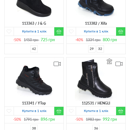
113363
J & G
113382
Xifa
Купити в 1 клік
Купити в 1 клік
725
грн
800
грн
-50%
1450
грн
-40%
1334
грн
42
29
32
113341
YTop
112531
HENGLI
Купити в 1 клік
Купити в 1 клік
896
грн
992
грн
-50%
1791
грн
-50%
1983
грн
38
36