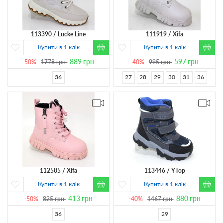
113390
Lucke Line
111919
Xifa
Купити в 1 клік
Купити в 1 клік
889
грн
597
грн
-50%
1778
грн
-40%
995
грн
36
27
28
29
30
31
36
112585
Xifa
113446
YTop
Купити в 1 клік
Купити в 1 клік
413
грн
880
грн
-50%
825
грн
-40%
1467
грн
36
29