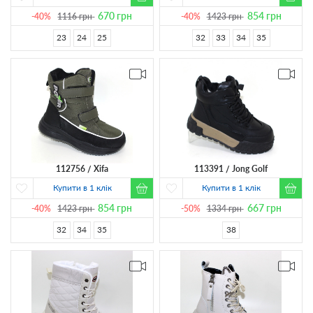
670
грн
854
грн
-40%
1116
грн
-40%
1423
грн
23
24
25
32
33
34
35
112756
Xifa
113391
Jong Golf
Купити в 1 клік
Купити в 1 клік
854
грн
667
грн
-40%
1423
грн
-50%
1334
грн
32
34
35
38