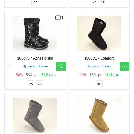
22
25
28
106693
Acris-Poland
108391
Comfort
Купити в 1 клік
Купити в 1 клік
282
грн
108
грн
-50%
563
грн
-40%
180
грн
25
26
30