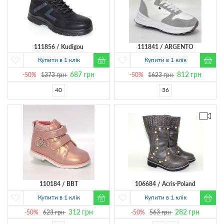
111856
Kudigou
111841
ARGENTO
Купити в 1 клік
Купити в 1 клік
687
грн
812
грн
-50%
1373
грн
-50%
1623
грн
40
36
110184
BBT
106684
Acris-Poland
Купити в 1 клік
Купити в 1 клік
312
грн
282
грн
-50%
623
грн
-50%
563
грн