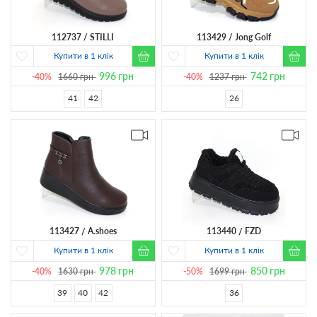
112737
STILLI
113429
Jong Golf
Купити в 1 клік
Купити в 1 клік
996
грн
742
грн
-40%
1660
грн
-40%
1237
грн
41
42
26
113427
A.shoes
113440
FZD
Купити в 1 клік
Купити в 1 клік
978
грн
850
грн
-40%
1630
грн
-50%
1699
грн
39
40
42
36