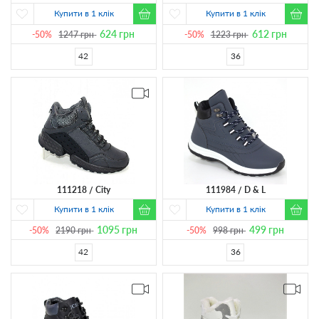
Купити в 1 клік
Купити в 1 клік
624
грн
612
грн
-50%
1247
грн
-50%
1223
грн
42
36
111218
City
111984
D & L
Купити в 1 клік
Купити в 1 клік
1095
грн
499
грн
-50%
2190
грн
-50%
998
грн
42
36