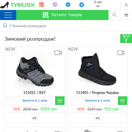
О нас
Каталог товарів
Зимовий розпродаж!
Зимовий розпродаж!
113421
RST
113405
Progress-Україна
Купити в 1 клік
Купити в 1 клік
1029
грн
902
грн
-50%
2058
грн
-40%
1504
грн
45
43