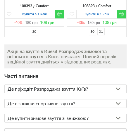
108392
Comfort
108393
Comfort
Купити в 1 клік
Купити в 1 клік
108
грн
108
грн
-40%
180
грн
-40%
180
грн
30
30
31
Акції на взуття в Києві!
Розпродаж зимової та
осіннього взуття
в Києві почалася! Повний перелік
акційної взуття дивіться у відповідних розділах.
Часті питання
Де прjходіт Разпродажа взуття Київ?
Де є знижки спортивне взуття?
Де купити зимове взуття зі знижкою?