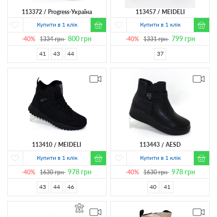
113372
Progress-Україна
113457
MEIDELI
Купити в 1 клік
Купити в 1 клік
800
грн
799
грн
-40%
1334
грн
-40%
1331
грн
41
43
44
37
113410
MEIDELI
113443
AESD
Купити в 1 клік
Купити в 1 клік
978
грн
978
грн
-40%
1630
грн
-40%
1630
грн
43
44
46
40
41