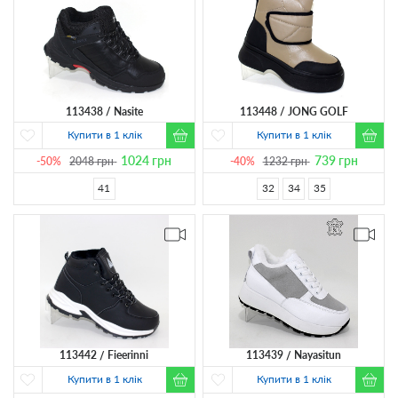
113438
Nasite
113448
JONG GOLF
Купити в 1 клік
Купити в 1 клік
1024
грн
739
грн
-50%
2048
грн
-40%
1232
грн
41
32
34
35
113442
Fieerinni
113439
Nayasitun
Купити в 1 клік
Купити в 1 клік