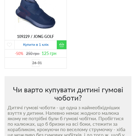
109229
JONG GOLF
Купити в 1 клік
125
грн
-50%
250
грн
26-31
Чи варто купувати дитині гумові
чоботи?
Дитячі гумові чоботи - це одна з найнеобхідніших
взуття у дитини. Напевно немає жодного малюка
якому не потрібні були б гумові чобітки. Пробігтися
по калюжах, що б бризки на всі боки, стежити за
корабликом, крокуючи по веселому струмочку - хіба
це можливо без гумових чобітків, і до того ж, щоб у