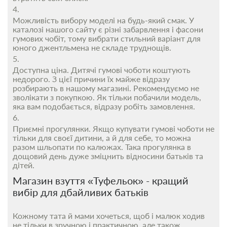
Можливість вибору моделі на будь-який смак. У
каталозі нашого сайту є різні забарвлення і фасони
гумових чобіт, тому вибрати стильний варіант для
юного джентльмена не складе труднощів.
Доступна ціна. Дитячі гумові чоботи коштують
недорого. З цієї причини їх майже відразу
розбирають в нашому магазині. Рекомендуємо не
зволікати з покупкою. Як тільки побачили модель,
яка вам подобається, відразу робіть замовлення.
Приємні прогулянки. Якщо купувати гумові чоботи не
тільки для своєї дитини, а й для себе, то можна
разом шльопати по калюжах. Така прогулянка в
дощовий день дуже зміцнить відносини батьків та
дітей.
Магазин взуття «Туфельок» - кращий
вибір для дбайливих батьків
Кожному тата й мами хочеться, щоб і малюк ходив
не тільки в зручною і практичною, але також