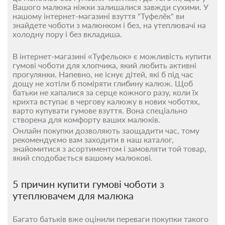
Вашого малюка ніжки залишалися завжди сухими. У
нашому інтернет-магазині взуття "Туфелёк" ви
знайдете чоботи з малюнком і без, на утеплювачі на
холодну пору і без вкладиша.
В інтернет-магазині «Туфельок» є можливість купити
гумові чоботи для хлопчика, який любить активні
прогулянки. Напевно, не існує дітей, які б під час
дощу не хотіли б поміряти глибину калюж. Щоб
батьки не хапалися за серце кожного разу, коли їх
крихта вступає в чергову калюжу в нових чоботях,
варто купувати гумове взуття. Вона спеціально
створена для комфорту ваших малюків.
Онлайн покупки дозволяють заощадити час, тому
рекомендуємо вам заходити в наш каталог,
знайомитися з асортиментом і замовляти той товар,
який сподобається вашому малюкові.
5 причин купити гумові чоботи з
утеплювачем для малюка
Багато батьків вже оцінили переваги покупки такого