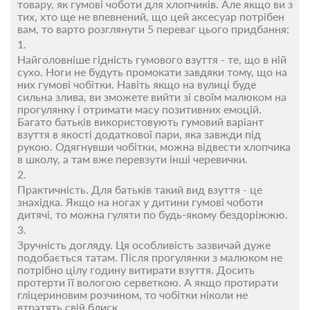
товару, як гумові чоботи для хлопчиків. Але якщо ви з
тих, хто ще не впевнений, що цей аксесуар потрібен
вам, то варто розглянути 5 переваг цього придбання:
Найголовніше гідність гумового взуття - те, що в ній
сухо. Ноги не будуть промокати завдяки тому, що на
них гумові чобітки. Навіть якщо на вулиці буде
сильна злива, ви зможете вийти зі своїм малюком на
прогулянку і отримати масу позитивних емоцій.
Багато батьків використовують гумовий варіант
взуття в якості додаткової пари, яка завжди під
рукою. Одягнувши чобітки, можна відвести хлопчика
в школу, а там вже перевзути інші черевички.
Практичність. Для батьків такий вид взуття - це
знахідка. Якщо на ногах у дитини гумові чоботи
дитячі, то можна гуляти по будь-якому бездоріжжю.
Зручність догляду. Ця особливість зазвичай дуже
подобається татам. Після прогулянки з малюком не
потрібно цілу годину витирати взуття. Досить
протерти її вологою серветкою. А якщо протирати
гліцериновим розчином, то чобітки ніколи не
втратять свій блиск.