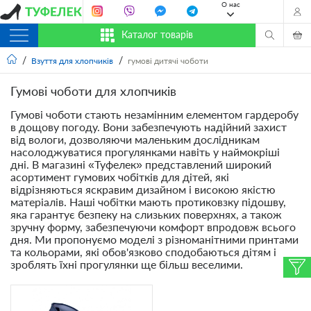
О нас
Каталог товарів
Взуття для хлопчиків
гумові дитячі чоботи
Гумові чоботи для хлопчиків
Гумові чоботи стають незамінним елементом гардеробу
в дощову погоду. Вони забезпечують надійний захист
від вологи, дозволяючи маленьким дослідникам
насолоджуватися прогулянками навіть у наймокріші
дні. В магазині «Туфелек» представлений широкий
асортимент гумових чобітків для дітей, які
відрізняються яскравим дизайном і високою якістю
матеріалів. Наші чобітки мають протиковзку підошву,
яка гарантує безпеку на слизьких поверхнях, а також
зручну форму, забезпечуючи комфорт впродовж всього
дня. Ми пропонуємо моделі з різноманітними принтами
та кольорами, які обов'язково сподобаються дітям і
зроблять їхні прогулянки ще більш веселими.