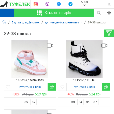
О нас
Каталог товарів
Взуття для дівчаток
дитяче демісезонне взуття
29-38 школа
29-38 школа
113313
Alemi kids
111917
ECDO
Купити в 1 клік
Купити в 1 клік
519
грн
524
грн
-30%
741
грн
-40%
873
грн
35
37
33
34
35
37