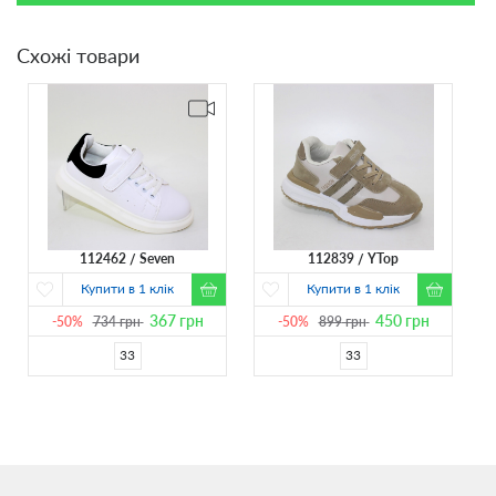
Схожі товари
112462
Seven
112839
YTop
Купити в 1 клік
Купити в 1 клік
367
грн
450
грн
-50%
734
грн
-50%
899
грн
33
33