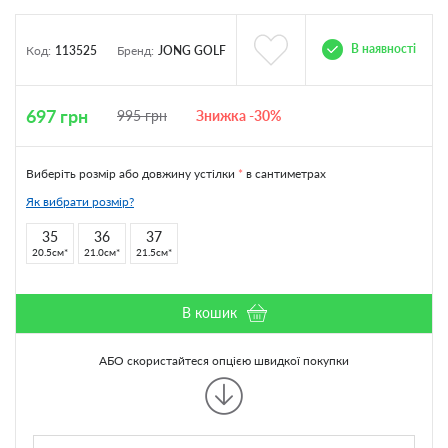
В наявності
Код:
113525
Бренд:
JONG GOLF
697
грн
995
грн
Знижка -30%
Виберіть розмір або довжину устілки
*
в сантиметрах
Як вибрати розмір?
35
36
37
20.5см
21.0см
21.5см
В кошик
АБО скористайтеся опцією швидкої покупки