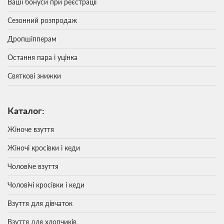
Ваші бонуси при реєстрації
Сезонний розпродаж
Дропшіпперам
Остання пара і уцінка
Святкові знижки
Каталог:
Жіноче взуття
Жіночі кросівки і кеди
Чоловіче взуття
Чоловічі кросівки і кеди
Взуття для дівчаток
Взуття для хлопчиків