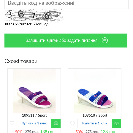
Залишити відгук або задати питання
Схожі товари
109511
Sport
109510
Sport
Купити в 1 клік
Купити в 1 клік
138
грн
138
грн
-50%
275
грн
-50%
275
грн