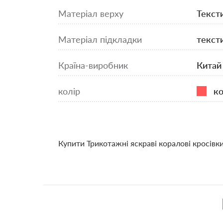
Матеріал верху
Текст
Матеріал підкладки
текст
Країна-виробник
Китай
колір
ко
Купити Трикотажні яскраві коралові кросівк