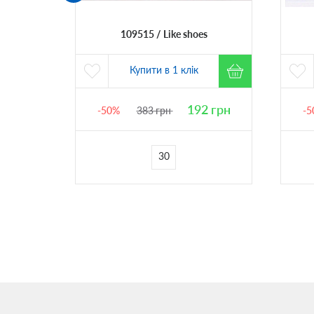
109515
Like shoes
Купити в 1 клік
5
грн
192
грн
-50%
383
грн
-5
30