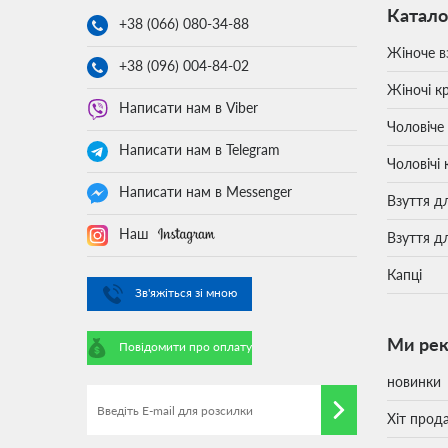
Катало
+38 (066)
080-34-88
Жіноче в
+38 (096)
004-84-02
Жіночі кр
Написати нам в Viber
Чоловіче
Написати нам в Telegram
Чоловічі 
Написати нам в Messenger
Взуття д
Наш
Взуття д
Капці
Зв'яжіться зі мною
Ми ре
Повідомити про оплату
новинки
Хіт прод