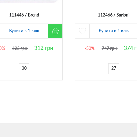
111446
Brend
112466
Sarloni
Купити в 1 клік
Купити в 1 клік
312
грн
374
г
0%
623
грн
-50%
747
грн
30
27