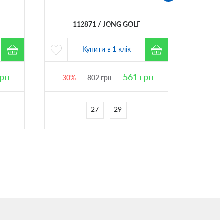
112871
JONG GOLF
Купити в 1 клік
рн
561
грн
-30%
802
грн
-40%
27
29