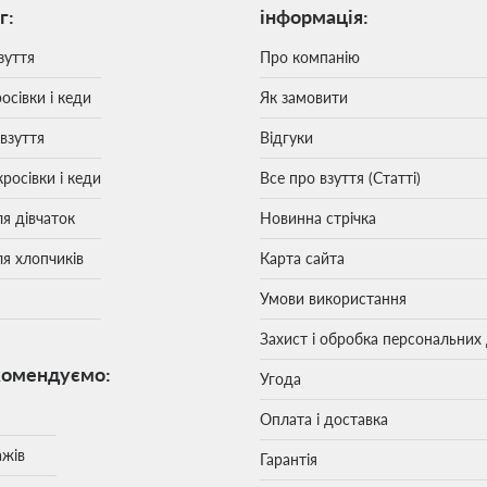
г:
інформація:
зуття
Про компанію
осівки і кеди
Як замовити
 взуття
Відгуки
кросівки і кеди
Все про взуття (Статті)
ля дівчаток
Новинна стрічка
ля хлопчиків
Карта сайта
Умови використання
Захист і обробка персональних
комендуємо:
Угода
Оплата і доставка
ажів
Гарантія