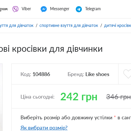
Viber
Messenger
Telegram
уття для дівчаток
спортивне взуття для дівчаток
дитячі кросів
ові кросівки для дівчинки
Код:
104886
Бренд:
Like shoes
242
грн
346
грн
Ціна сьогодні:
Виберіть розмір або довжину устілки
*
в сан
Як вибрати розмір?