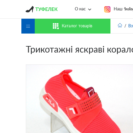
Наш
О нас
Каталог товарів
Вз
Трикотажні яскраві корал