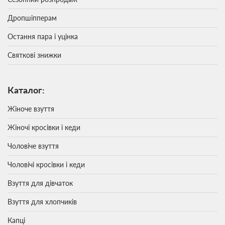
Дропшіпперам
Остання пара і уцінка
Святкові знижки
Каталог:
Жіноче взуття
Жіночі кросівки і кеди
Чоловіче взуття
Чоловічі кросівки і кеди
Взуття для дівчаток
Взуття для хлопчиків
Капці