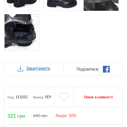
Завантажити
Поділитися:
Немає в наявності
Код:
113355
Бренд:
YEY
321
грн
642
грн
Акція -50%