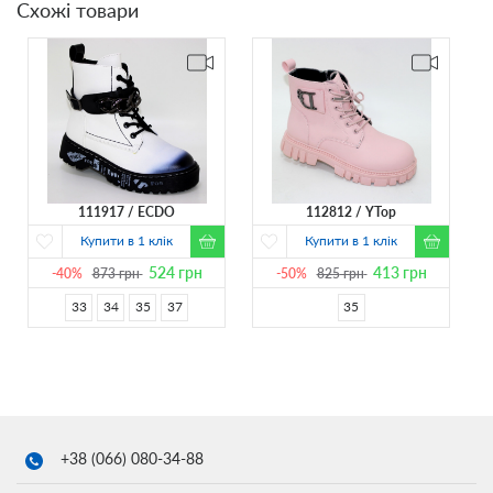
Схожі товари
111917
ECDO
112812
YTop
Купити в 1 клік
Купити в 1 клік
524
грн
413
грн
-40%
873
грн
-50%
825
грн
33
34
35
37
35
+38 (066)
080-34-88