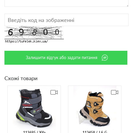
Залишити відгук або задати питання
Схожі товари
112695
Xifa
113458
J & G