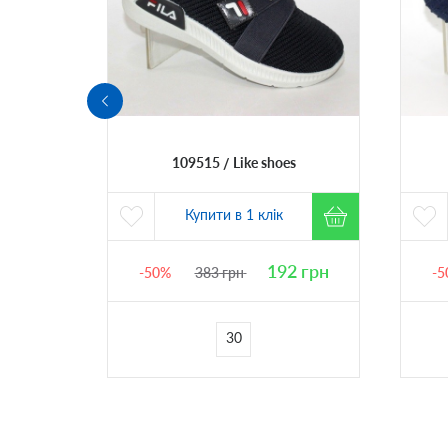
109515
Like shoes
Купити в 1 клік
5
грн
192
грн
-50%
383
грн
-5
24
30