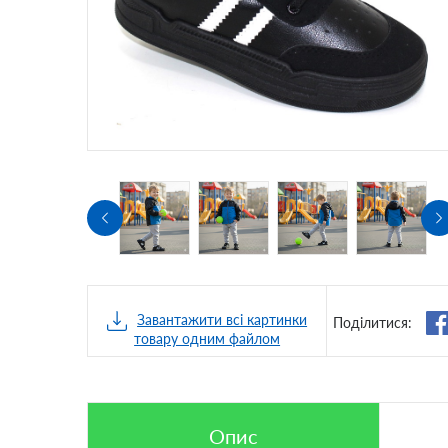
Завантажити всі картинки
Поділитися:
товару одним файлом
Опис