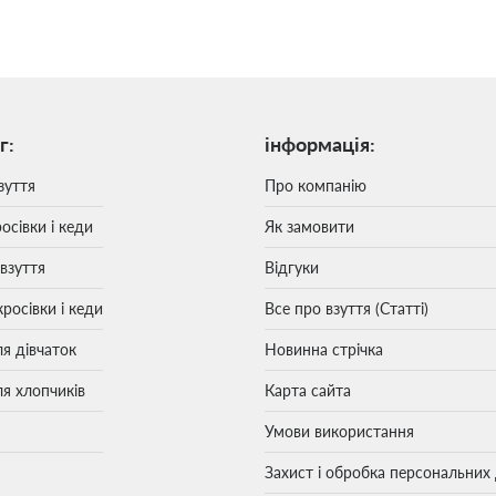
г:
інформація:
зуття
Про компанію
осівки і кеди
Як замовити
 взуття
Відгуки
кросівки і кеди
Все про взуття (Статті)
ля дівчаток
Новинна стрічка
ля хлопчиків
Карта сайта
Умови використання
Захист і обробка персональних