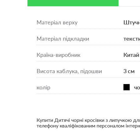
Матеріал верху
Штучн
Матеріал підкладки
текст
Країна-виробник
Китай
Висота каблука, підошви
3 см
колір
чо
Купити Дитячі чорні кросівки з липучкою для
телефону кваліфікованим персоналом інтерне