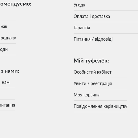
комендуємо:
Угода
Оплата і доставка
ажів
Гарантія
продажу
Питання / відповіді
моди
Мій туфелёк:
 з нами:
Особистий кабінет
ь нам
Увійти / реєстрація
Моя корзина
питання
Повідомлення керівництву