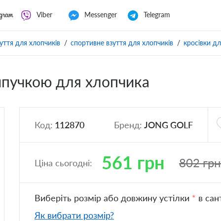
Viber
Messenger
Telegram
уття для хлопчиків
спортивне взуття для хлопчиків
кросівки дл
липучкою для хлопчика
Код:
112870
Бренд:
JONG GOLF
561
грн
802
грн
Ціна сьогодні:
Виберіть розмір або довжину устілки
*
в сан
Як вибрати розмір?