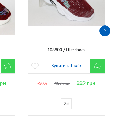
108903
Like shoes
Купити в 1 клік
рн
229
грн
-50%
457
грн
-50%
28