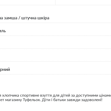
а замша / штучна шкіра
иль
рний
 хлопчика спортивне взуття для дітей за доступними цінами 
т магазину Туфельок. Діти і батьки завжди задоволені!