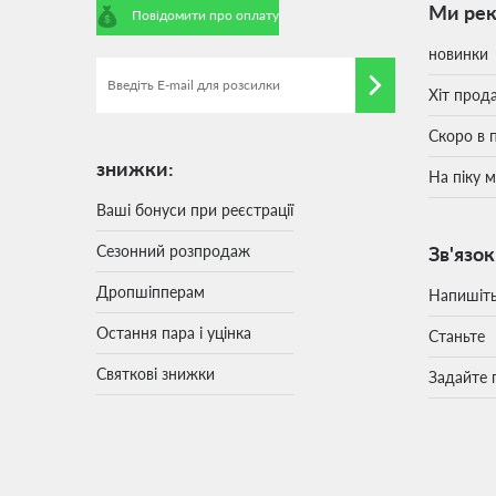
Ми ре
Повідомити про оплату
новинки
Хіт прод
Скоро в 
знижки:
На піку 
Ваші бонуси при реєстрації
Сезонний розпродаж
Зв'язок
Дропшіпперам
Напишіт
Остання пара і уцінка
Станьте
Святкові знижки
Задайте 