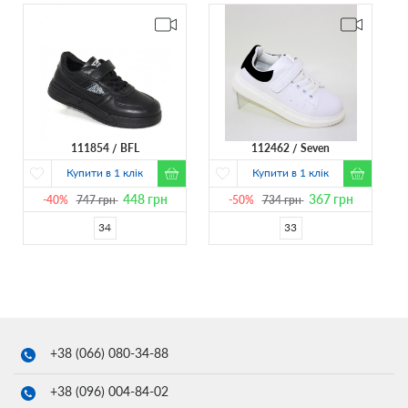
111854
BFL
112462
Seven
Купити в 1 клік
Купити в 1 клік
448
грн
367
грн
-40%
747
грн
-50%
734
грн
34
33
+38 (066)
080-34-88
+38 (096)
004-84-02