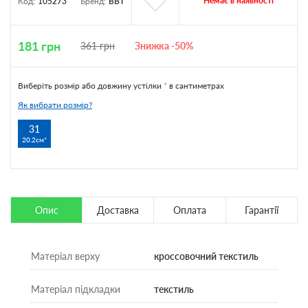
Немає в наявності
Код:
105273
Бренд:
BBT
181
грн
361
грн
Знижка -50%
Виберіть розмір або довжину устілки
*
в сантиметрах
Як вибрати розмір?
31
20.2см
Опис
Доставка
Оплата
Гарантії
Матеріал верху
кроссовочний текстиль
Матеріал підкладки
текстиль