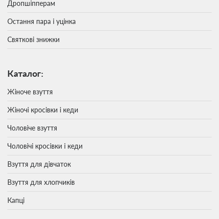
Дропшіпперам
Остання пара і уцінка
Святкові знижки
Каталог:
Жіноче взуття
Жіночі кросівки і кеди
Чоловіче взуття
Чоловічі кросівки і кеди
Взуття для дівчаток
Взуття для хлопчиків
Капці