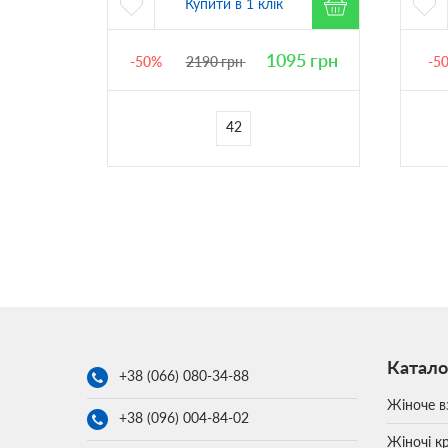
Купити в 1 клік
1
грн
1095
грн
-50%
2190
грн
-5
42
Катало
+38 (066)
080-34-88
Жіноче в
+38 (096)
004-84-02
Жіночі кр