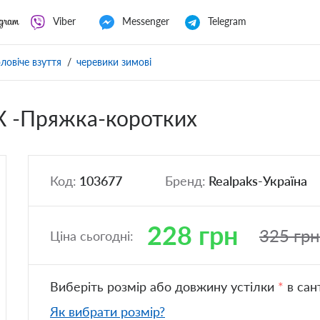
Viber
Messenger
Telegram
ловіче взуття
черевики зимові
LX -Пряжка-коротких
Код:
103677
Бренд:
Realpaks-Україна
228
грн
325
грн
Ціна сьогодні:
Виберіть розмір або довжину устілки
*
в сан
Як вибрати розмір?