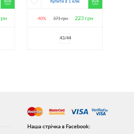
Купити в 1 клік
грн
223
грн
-40%
371
грн
-50%
43/44
Наша стрічка в Facebook: