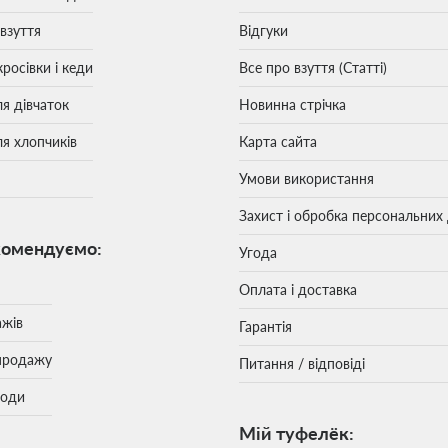
 взуття
Відгуки
кросівки і кеди
Все про взуття (Статті)
ля дівчаток
Новинна стрічка
ля хлопчиків
Карта сайта
Умови використання
Захист і обробка персональних
комендуємо:
Угода
Оплата і доставка
ажів
Гарантія
продажу
Питання / відповіді
моди
Мій туфелёк: