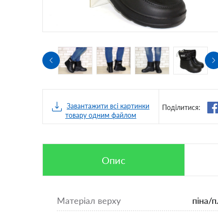
Завантажити всі картинки
Поділитися:
товару одним файлом
Опис
Матеріал верху
піна/