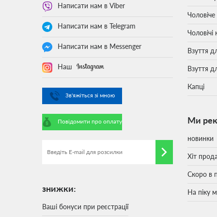
Написати нам в Viber
Чоловіче
Написати нам в Telegram
Чоловічі 
Написати нам в Messenger
Взуття д
Наш
Взуття д
Капці
Зв'яжіться зі мною
Ми ре
Повідомити про оплату
новинки
Хіт прод
Скоро в 
знижки:
На піку 
Ваші бонуси при реєстрації