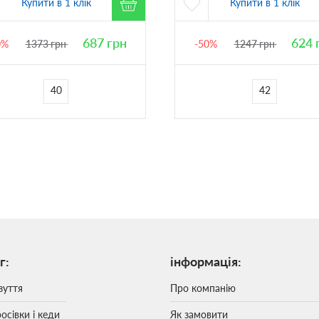
Купити в 1 клік
Купити в 1 клік
687
грн
624
0%
1373
грн
-50%
1247
грн
40
42
г:
інформація:
зуття
Про компанію
осівки і кеди
Як замовити