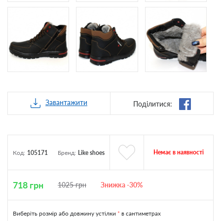
Завантажити
Поділитися:
Немає в наявності
Код:
105171
Бренд:
Like shoes
718
грн
1025
грн
Знижка -30%
Виберіть розмір або довжину устілки
*
в сантиметрах