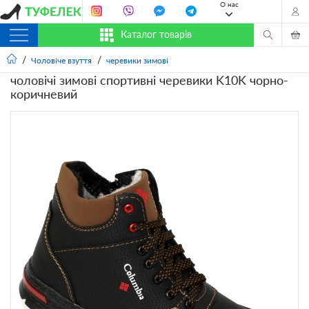
О нас
Каталог товарів
Чоловіче взуття
черевики зимові
чоловічі зимові спортивні черевики K10K чорно-
коричневий