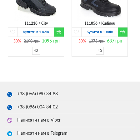
111218
City
111856
Kudigou
Купити в 1 клік
Купити в 1 клік
1095
грн
687
грн
-50%
2190
грн
-50%
1373
грн
42
40
+38 (066)
080-34-88
+38 (096)
004-84-02
Написати нам в Viber
Написати нам в Telegram