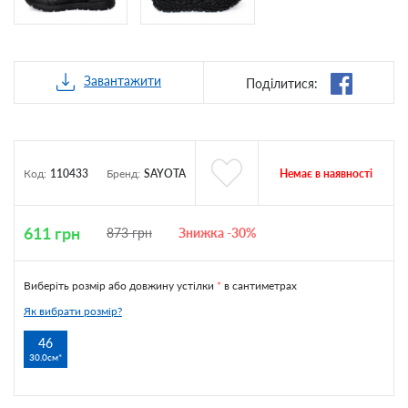
Завантажити
Поділитися:
Немає в наявності
Код:
110433
Бренд:
SAYOTA
611
грн
873
грн
Знижка -30%
Виберіть розмір або довжину устілки
*
в сантиметрах
Як вибрати розмір?
46
30.0см