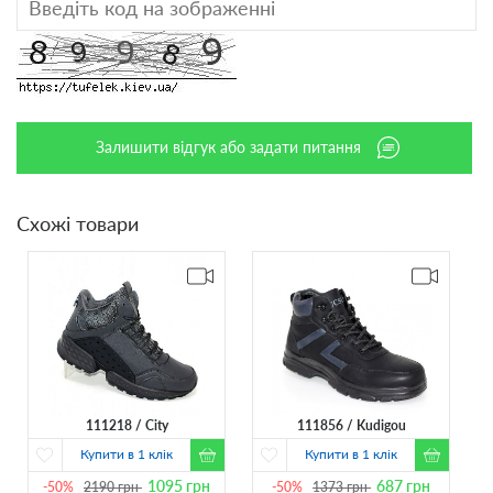
Залишити відгук або задати питання
Схожі товари
111218
City
111856
Kudigou
Купити в 1 клік
Купити в 1 клік
1095
грн
687
грн
-50%
2190
грн
-50%
1373
грн