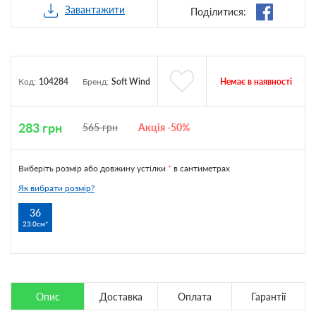
Завантажити
Поділитися:
Немає в наявності
Код:
104284
Бренд:
Soft Wind
283
грн
565
грн
Акція -50%
Виберіть розмір або довжину устілки
*
в сантиметрах
Як вибрати розмір?
36
23.0см
Опис
Доставка
Оплата
Гарантії