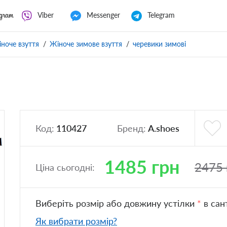
Viber
Messenger
Telegram
ноче взуття
Жіноче зимове взуття
черевики зимові
Код:
110427
Бренд:
A.shoes
1485
грн
2475
Ціна сьогодні:
Виберіть розмір або довжину устілки
*
в сан
Як вибрати розмір?