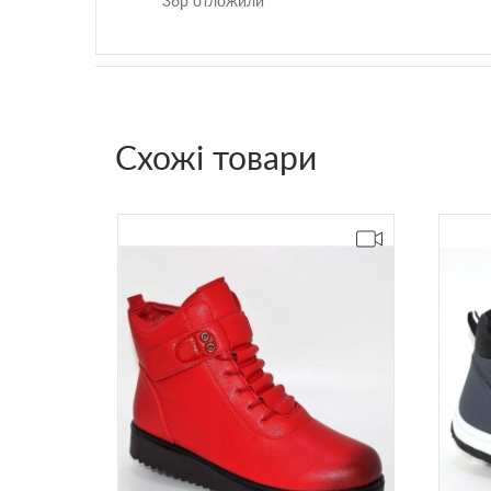
36р отложили
Схожі товари