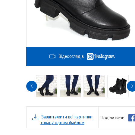
Відеоогляд в
Завантажити всі картинки
Поділитися:
товару одним файлом