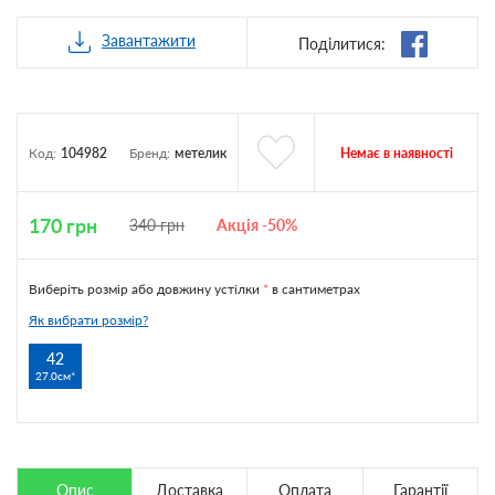
Завантажити
Поділитися:
Немає в наявності
Код:
104982
Бренд:
метелик
170
грн
340
грн
Акція -50%
Виберіть розмір або довжину устілки
*
в сантиметрах
Як вибрати розмір?
42
27.0см
Опис
Доставка
Оплата
Гарантії