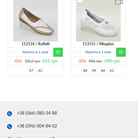
112118
Raffelli
113555
Mingduo
Купити в 1 клік
Купити в 1 клік
631
грн
690
грн
-40%
1052
грн
-30%
986
грн
37
42
38
39
40
41
+38 (066)
080-34-88
+38 (096)
004-84-02