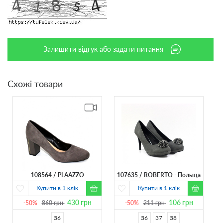
Залишити відгук або задати питання
Схожі товари
108564
PLAAZZO
107635
ROBERTO - Польща
Купити в 1 клік
Купити в 1 клік
430
грн
106
грн
-50%
860
грн
-50%
211
грн
36
36
37
38