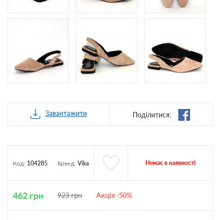
Завантажити
Поділитися:
Немає в наявності
Код:
104285
Бренд:
Vika
462
грн
923
грн
Акція -50%