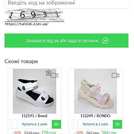
Залишити відгук або задати питання
Схожі товари
112193
Brend
112249
RONDO
Купити в 1 клік
Купити в 1 клік
778
грн
384
грн
-50%
1556
грн
-50%
767
грн