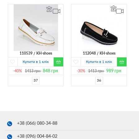
110539
KH-shoes
112048
KH-shoes
Купити в 1 клік
Купити в 1 клік
848
грн
989
грн
-40%
1413
грн
-30%
1413
грн
37
36
+38 (066)
080-34-88
+38 (096)
004-84-02