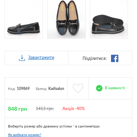
Завантажити
Поділитися:
В наявності
Код:
109869
Бренд:
Kadisalun
848
грн
1413
грн
Акція -40%
Виберіть розмір або довжину устілки
*
в сантиметрах
Як вибрати розмір?