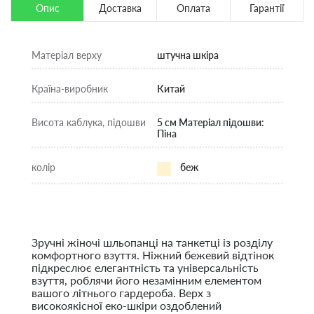
Опис
Доставка
Оплата
Гарантії
Матеріал верху
штучна шкіра
Країна-виробник
Китай
Висота каблука, підошви
5 см Матеріал підошви:
Піна
колір
беж
Зручні жіночі шльопанці на танкетці із розділу
комфортного взуття. Ніжний бежевий відтінок
підкреслює елегантність та універсальність
взуття, роблячи його незамінним елементом
вашого літнього гардероба. Верх з
високоякісної еко-шкіри оздоблений