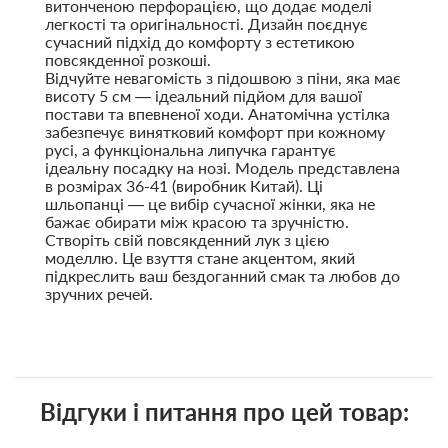
витонченою перфорацією, що додає моделі
легкості та оригінальності. Дизайн поєднує
сучасний підхід до комфорту з естетикою
повсякденної розкоші.
Відчуйте невагомість з підошвою з піни, яка має
висоту 5 см — ідеальний підйом для вашої
постави та впевненої ходи. Анатомічна устілка
забезпечує винятковий комфорт при кожному
русі, а функціональна липучка гарантує
ідеальну посадку на нозі. Модель представлена
в розмірах 36-41 (виробник Китай). Ці
шльопанці — це вибір сучасної жінки, яка не
бажає обирати між красою та зручністю.
Створіть свій повсякденний лук з цією
моделлю. Це взуття стане акцентом, який
підкреслить ваш бездоганний смак та любов до
зручних речей.
Відгуки і питання про цей товар: