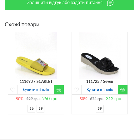
Залишити відгук або задати питання
Схожі товари
111693
SCARLET
111725
Seven
Купити в 1 клік
Купити в 1 клік
250
грн
312
грн
-50%
499
грн
-50%
624
грн
36
39
39