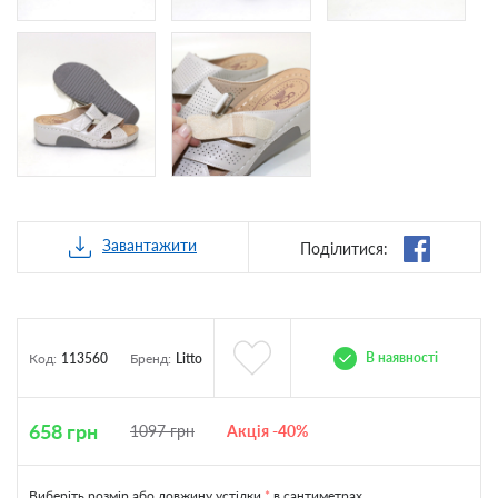
Завантажити
Поділитися:
В наявності
Код:
113560
Бренд:
Litto
658
грн
1097
грн
Акція -40%
Виберіть розмір або довжину устілки
*
в сантиметрах