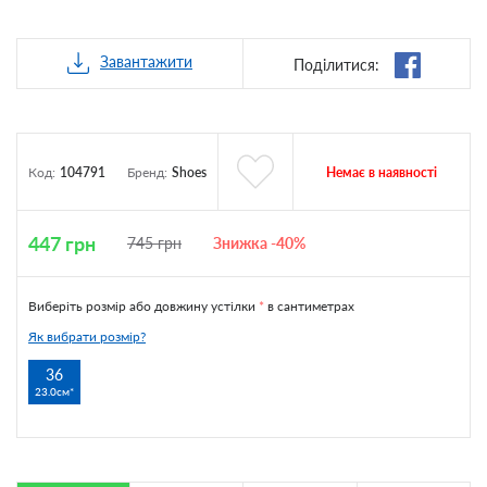
Завантажити
Поділитися:
Немає в наявності
Код:
104791
Бренд:
Shoes
447
грн
745
грн
Знижка -40%
Виберіть розмір або довжину устілки
*
в сантиметрах
Як вибрати розмір?
36
23.0см