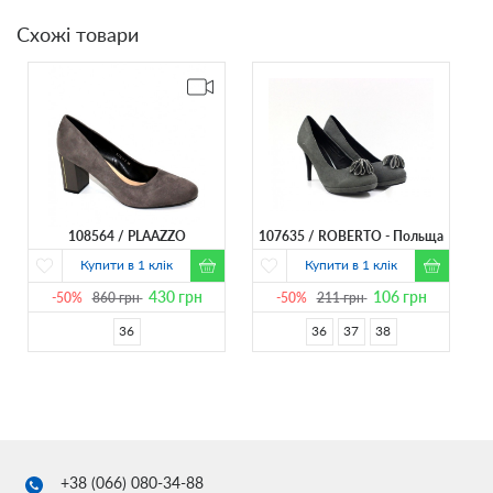
Схожі товари
108564
PLAAZZO
107635
ROBERTO - Польща
Купити в 1 клік
Купити в 1 клік
430
грн
106
грн
-50%
860
грн
-50%
211
грн
36
36
37
38
+38 (066)
080-34-88