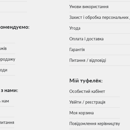
Умови використання
Захист і обробка персональних
комендуємо:
Угода
Оплата і доставка
ажів
Гарантія
продажу
Питання / відповіді
моди
Мій туфелёк:
 з нами:
Особистий кабінет
ь нам
Увійти / реєстрація
Моя корзина
питання
Повідомлення керівництву