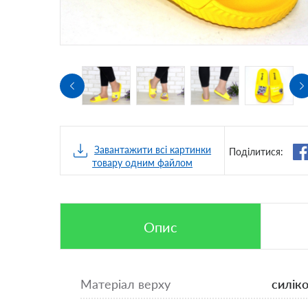
Завантажити всі картинки
Поділитися:
товару одним файлом
Опис
Матеріал верху
силік