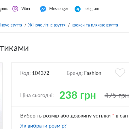
Viber
Messenger
Telegram
ноче взуття
Жіноче літнє взуття
крокси та пляжне взуття
отиками
Код:
104372
Бренд:
Fashion
238
грн
475
грн
Ціна сьогодні:
Виберіть розмір або довжину устілки
*
в сан
Як вибрати розмір?