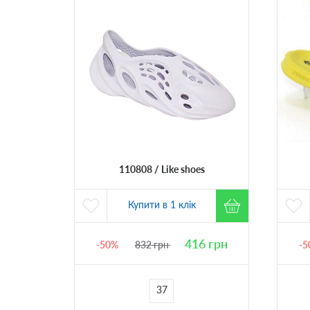
110808
Like shoes
Купити в 1 клік
416
грн
-50%
832
грн
-5
37