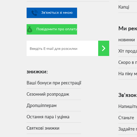
Капці
Зв'яжіться зі мною
Ми ре
Повідомити про оплату
новинки
Хіт прод
Скоро в 
знижки:
На піку 
Ваші бонуси при реєстрації
Сезонний розпродаж
Зв'язок
Дропшіпперам
Напишіт
Остання пара і уцінка
Станьте
Святкові знижки
Задайте 