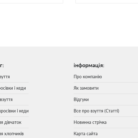
г:
інформація:
зуття
Про компанію
осівки і кеди
Як замовити
 взуття
Відгуки
кросівки і кеди
Все про взуття (Статті)
ля дівчаток
Новинна стрічка
ля хлопчиків
Карта сайта