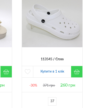
113545
Cross
Купити в 1 клік
рн
260
грн
-30%
371
грн
37