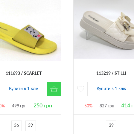
111693
SCARLET
113219
STILLI
Купити в 1 клік
Купити в 1 клік
250
грн
414
г
0%
499
грн
-50%
827
грн
36
39
39