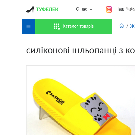
Наш
О нас
Каталог товарів
Жі
силіконові шльопанці з к