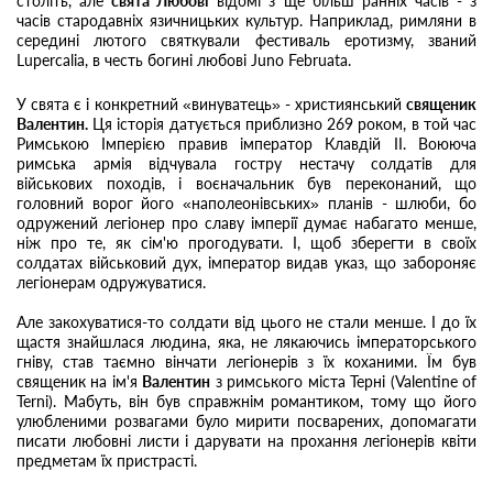
століть, але
свята Любові
відомі з ще більш ранніх часів - з
часів стародавніх язичницьких культур. Наприклад, римляни в
середині лютого святкували фестиваль еротизму, званий
Lupercalia, в честь богині любові Juno Februata.
У свята є і конкретний «винуватець» - християнський
священик
Валентин.
Ця історія датується приблизно 269 роком, в той час
Римською Імперією правив імператор Клавдій II. Воююча
римська армія відчувала гостру нестачу солдатів для
військових походів, і воєначальник був переконаний, що
головний ворог його «наполеонівських» планів - шлюби, бо
одружений легіонер про славу імперії думає набагато менше,
ніж про те, як сім'ю прогодувати. І, щоб зберегти в своїх
солдатах військовий дух, імператор видав указ, що забороняє
легіонерам одружуватися.
Але закохуватися-то солдати від цього не стали менше. І до їх
щастя знайшлася людина, яка, не лякаючись імператорського
гніву, став таємно вінчати легіонерів з їх коханими. Їм був
священик на ім'я
Валентин
з римського міста Терні (Valentine of
Terni). Мабуть, він був справжнім романтиком, тому що його
улюбленими розвагами було мирити посварених, допомагати
писати любовні листи і дарувати на прохання легіонерів квіти
предметам їх пристрасті.