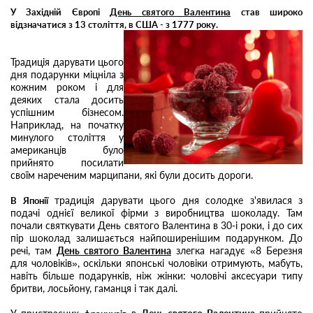
У Західній Європі
День святого Валентина
став широко
відзначатися з 13 століття, в США - з 1777 року.
Традиція дарувати цього
дня подарунки міцніла з
кожним роком і для
деяких стала досить
успішним бізнесом.
Наприклад, на початку
минулого століття у
американців було
прийнято посилати
своїм нареченим марципани, які були досить дороги.
традиція дарувати цього дня солодке з'явилася з
В Японії
подачі однієї великої фірми з виробництва шоколаду. Там
почали святкувати День святого Валентина в 30-і роки, і до сих
пір шоколад залишається найпоширенішим подарунком. До
речі, там
День святого Валентина
злегка нагадує «8 Березня
для чоловіків», оскільки японські чоловіки отримують, мабуть,
навіть більше подарунків, ніж жінки: чоловічі аксесуари типу
бритви, лосьйону, гаманця і так далі.