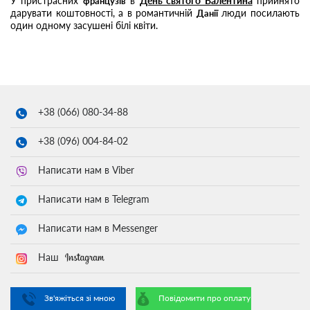
У пристрасних
в
День святого Валентина
прийнято
французів
дарувати коштовності, а в романтичній
люди посилають
Данії
один одному засушені білі квіти.
+38 (066)
080-34-88
+38 (096)
004-84-02
Написати нам в Viber
Написати нам в Telegram
Написати нам в Messenger
Наш
Зв'яжіться зі мною
Повідомити про оплату