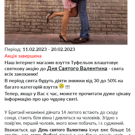
Період:
11.02.2023 - 20.02.2023
Акція завершена
Наш інтернет магазин взуття Туфельок влаштовує
Дня Святого Валентина
святкову акцію до
- свята
всіх закоханих!
В період свята будуть діяти знижки від 30 до 50% на
багато категорій взуття
!!!
Тепер, якщо у Вас є час, можете прочитати дуже цікаву
інформацію про цю чудову святі.
У Британії незаміжні дівчата 14 лютого встають до сходу
сонця, стають біля вікна і дивляться на чоловіків. Згідно з
повір'ям, перший чоловік, якого вони побачать, і є суджений.
Вважається, що
День святого Валентина
існує вже більше 16