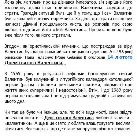
Ясна річ, як тільки про це дізнався імператор, він вирішив його
«злочинну діяльність» припинити.
Валентина
засудили до
страти. Трагедія ситуації була ще й у тому, що і сам Валентин
був закоханий в дочку тюремника. За день до страти священик
написав дівчині прощального листа, де розповів про свою
любов, і підписав його «Твій Валентин». Прочитано воно було
вже після того, як його стратили.
Згодом, як християнський мученик, що постраждав за віру,
Валентин був канонізований католицькою церквою.
А в 496 році
14 лютого
римський Папа Геласиус (Pope Gelasius I) оголосив
Днем святого Валентина.
З 1969 року в результаті реформи богослужіння святий
Валентин був вилучений з літургійного календаря католицької
церкви (разом з іншими римськими святими, відомості про
життя яких суперечливі і недостовірні). Втім, і до 1969 року
церква не схвалювала і не підтримувала традицій святкування
цього дня.
Чи так це було чи інакше, але, по всій видимості, саме звідти
повелося писати в
День святого Валентина
любовні записки -
«валентинки». А ще в це свято люблять влаштовувати весілля і
вінчатися. Вважається, що це стане запорукою вічного кохання.