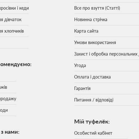
кросівки і кеди
Все про взуття (Статті)
ля дівчаток
Новинна стрічка
ля хлопчиків
Карта сайта
Умови використання
Захист і обробка персональних
комендуємо:
Угода
Оплата і доставка
ажів
Гарантія
продажу
Питання / відповіді
моди
Мій туфелёк:
 з нами:
Особистий кабінет