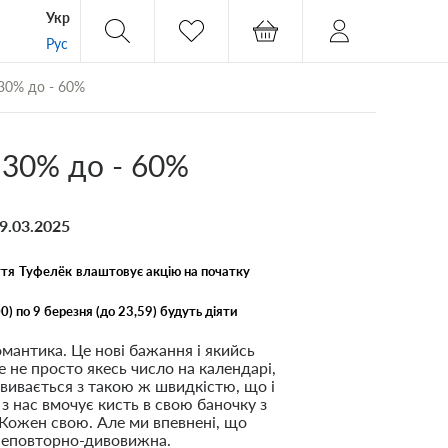
Укр
Рус
 30% до - 60%
 30% до - 60%
09.03.2025
ття
Туфелёк
влаштовує акцію на початку
00) по 9 березня (до 23,59) будуть діяти
мантика. Це нові бажання і якийсь
е не просто якесь число на календарі,
звивається з такою ж швидкістю, що і
з нас вмочує кисть в свою баночку з
 Кожен свою. Але ми впевнені, що
неповторно-дивовижна.