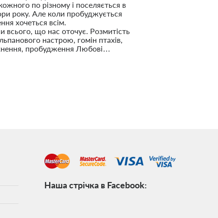
кожного по різному і поселяється в
ори року. Але коли пробуджується
ення хочеться всім.
си всього, що нас оточує. Розмитість
льпанового настрою, гомін птахів,
натхнення, пробудження Любові…
Наша стрічка в Facebook: