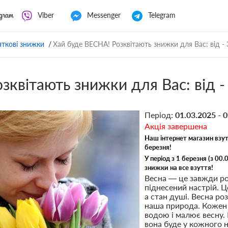
Viber
Messenger
Telegram
яткові знижки
Хай буде ВЕСНА! Розквітають знижки для Вас: від -
зквітають знижки для Вас: від -
Період:
01.03.2025 - 
Акція завершена
Наш інтернет магазин взу
березня!
У період з 1 березня (з 00.
знижки на все взуття!
Весна — це завжди ро
піднесений настрій. Ц
а стан душі. Весна ро
наша природа. Кожен 
водою і малює весну.
вона буде у кожного 