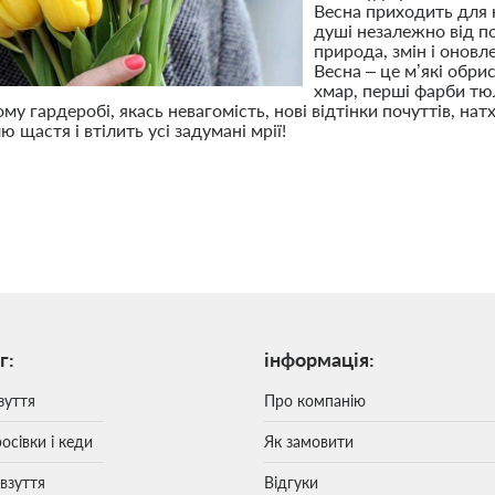
Весна приходить для 
душі незалежно від п
природа, змін і оновл
Весна – це м’які обри
хмар, перші фарби тю
му гардеробі, якась невагомість, нові відтінки почуттів, 
 щастя і втілить усі задумані мрії!
г:
інформація:
зуття
Про компанію
осівки і кеди
Як замовити
 взуття
Відгуки