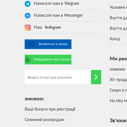
Написати нам в Telegram
Чоловічі 
Написати нам в Messenger
Взуття д
Наш
Взуття д
Капці
Зв'яжіться зі мною
Ми ре
Повідомити про оплату
новинки
Хіт прод
Скоро в 
знижки:
На піку 
Ваші бонуси при реєстрації
Сезонний розпродаж
Зв'язок