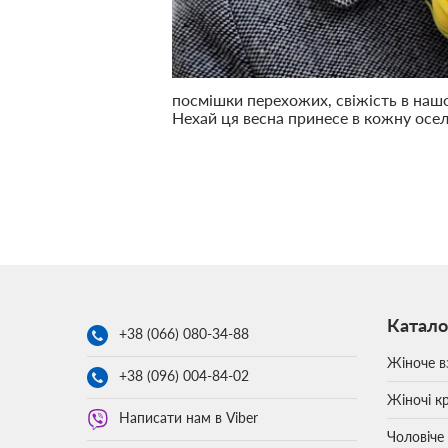
посмішки перехожих, свіжість в нашо
Нехай ця весна принесе в кожну оселю
Катало
+38 (066)
080-34-88
Жіноче в
+38 (096)
004-84-02
Жіночі кр
Написати нам в Viber
Чоловіче