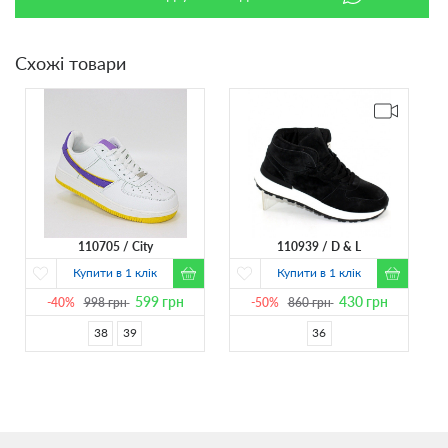
Схожі товари
110705
City
110939
D & L
Купити в 1 клік
Купити в 1 клік
599
грн
430
грн
-40%
998
грн
-50%
860
грн
38
39
36