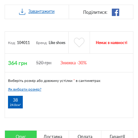
Завантажити
Поділитися:
Немає в наявності
Код:
104011
Бренд:
Like shoes
364
грн
520
грн
Знижка -30%
Виберіть розмір або довжину устілки
*
в сантиметрах
Як вибрати розмір?
38
24.0см
Опис
Доставка
Оплата
Гарантії