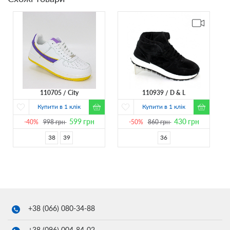
110705
City
110939
D & L
Купити в 1 клік
Купити в 1 клік
599
грн
430
грн
-40%
998
грн
-50%
860
грн
38
39
36
+38 (066)
080-34-88
+38 (096)
004-84-02