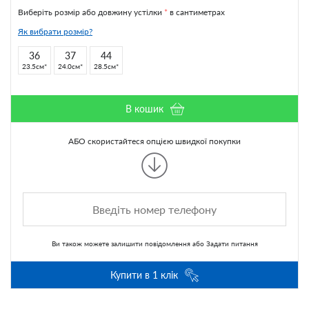
Виберіть розмір або довжину устілки
*
в сантиметрах
Як вибрати розмір?
36
37
44
23.5см
24.0см
28.5см
В кошик
АБО скористайтеся опцією швидкої покупки
Ви також можете
залишити повідомлення
або
Задати питання
Купити в 1 клік