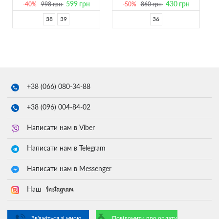
599
грн
430
грн
-40%
998
грн
-50%
860
грн
38
39
36
+38 (066)
080-34-88
+38 (096)
004-84-02
Написати нам в Viber
Написати нам в Telegram
Написати нам в Messenger
Наш
Зв'яжіться зі мною
Повідомити про оплату