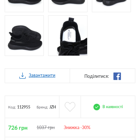
Завантажити
Поділитися:
В наявності
Код:
112955
Бренд:
JZH
726
грн
1037
грн
Знижка -30%