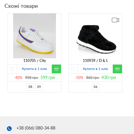
Схожі товари
110705
City
110939
D & L
Купити в 1 клік
Купити в 1 клік
599
грн
430
грн
-40%
998
грн
-50%
860
грн
38
39
36
+38 (066)
080-34-88