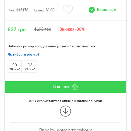
В наявності
Код:
113178
Бренд:
VIKO
837
грн
1195
грн
Знижка -30%
Виберіть розмір або довжину устілки
*
в сантиметрах
Як вибрати розмір?
45
47
28.5см
29.5см
В кошик
АБО скористайтеся опцією швидкої покупки