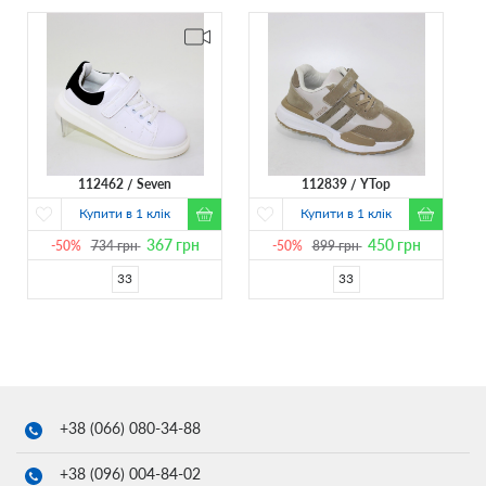
112462
Seven
112839
YTop
Купити в 1 клік
Купити в 1 клік
367
грн
450
грн
-50%
734
грн
-50%
899
грн
33
33
+38 (066)
080-34-88
+38 (096)
004-84-02