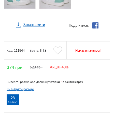
Завантажити
Поділитися:
Немає в наявності
Код:
111844
Бренд:
ITTS
374
грн
623
грн
Акція -40%
Виберіть розмір або довжину устілки
*
в сантиметрах
Як вибрати розмір?
28
17.5см