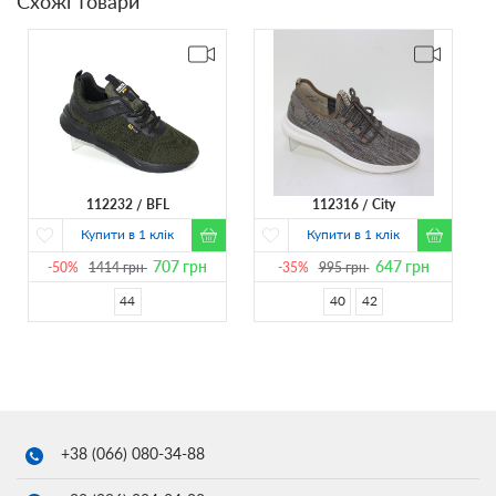
Схожі товари
112232
BFL
112316
City
Купити в 1 клік
Купити в 1 клік
707
грн
647
грн
-50%
1414
грн
-35%
995
грн
44
40
42
+38 (066)
080-34-88