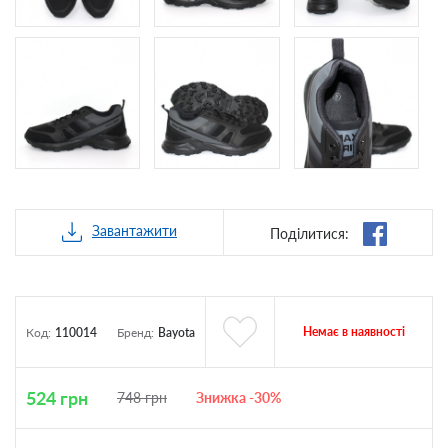
Завантажити
Поділитися:
Немає в наявності
Код:
110014
Бренд:
Bayota
524
грн
748
грн
Знижка -30%