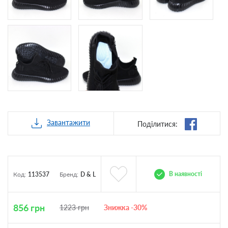
Завантажити
Поділитися:
В наявності
Код:
113537
Бренд:
D & L
856
грн
1223
грн
Знижка -30%