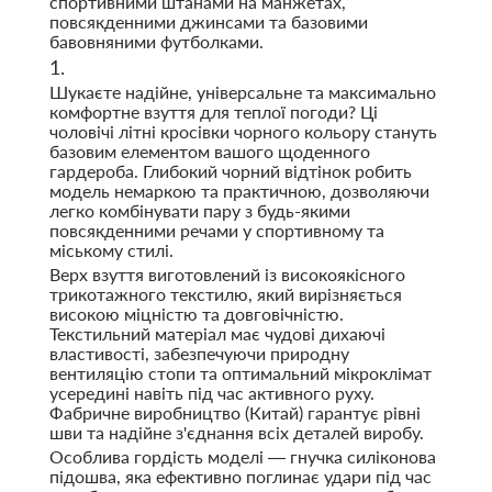
спортивними штанами на манжетах,
повсякденними джинсами та базовими
бавовняними футболками.
Шукаєте надійне, універсальне та максимально
комфортне взуття для теплої погоди? Ці
чоловічі літні кросівки чорного кольору стануть
базовим елементом вашого щоденного
гардероба. Глибокий чорний відтінок робить
модель немаркою та практичною, дозволяючи
легко комбінувати пару з будь-якими
повсякденними речами у спортивному та
міському стилі.
Верх взуття виготовлений із високоякісного
трикотажного текстилю, який вирізняється
високою міцністю та довговічністю.
Текстильний матеріал має чудові дихаючі
властивості, забезпечуючи природну
вентиляцію стопи та оптимальний мікроклімат
усередині навіть під час активного руху.
Фабричне виробництво (Китай) гарантує рівні
шви та надійне з'єднання всіх деталей виробу.
Особлива гордість моделі — гнучка силіконова
підошва, яка ефективно поглинає удари під час