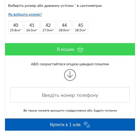
Виберіть розмір або довжину устілки
*
в сантиметрах
Як вибрати розмір?
40
41
42
44
45
25.8см
26.3см
27.0см
28.0см
28.5см
В кошик
АБО скористайтеся опцією швидкої покупки
Ви також можете
залишити повідомлення
або
Задати питання
Купити в 1 клік