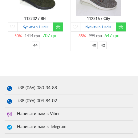
112232
BFL
112316
City
Купити в 1 клік
Купити в 1 клік
707
грн
647
грн
-50%
1414
грн
-35%
995
грн
44
40
42
+38 (066)
080-34-88
+38 (096)
004-84-02
Написати нам в Viber
Написати нам в Telegram