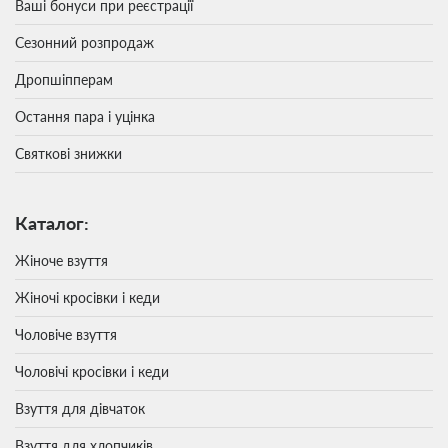
Ваші бонуси при реєстрації
Сезонний розпродаж
Дропшіпперам
Остання пара і уцінка
Святкові знижки
Каталог:
Жіноче взуття
Жіночі кросівки і кеди
Чоловіче взуття
Чоловічі кросівки і кеди
Взуття для дівчаток
Взуття для хлопчиків