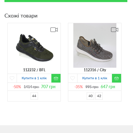
Схожі товари
112232
BFL
112316
City
Купити в 1 клік
Купити в 1 клік
707
грн
647
грн
-50%
1414
грн
-35%
995
грн
44
40
42