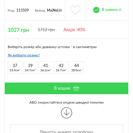
В наявності
Код:
113509
Бренд:
MaiNeLin
1027
грн
1712
грн
Акція -40%
Виберіть розмір або довжину устілки
*
в сантиметрах
Як вибрати розмір?
37
39
41
42
44
23.5см
24.7см
26.2см
26.7см
28.0см
В кошик
АБО скористайтеся опцією швидкої покупки