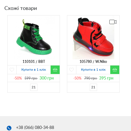
Схожі товари
110101
BBT
105780
W.Niko
Купити в 1 клік
Купити в 1 клік
300
грн
395
грн
-50%
599
грн
-50%
790
грн
21
21
+38 (066)
080-34-88