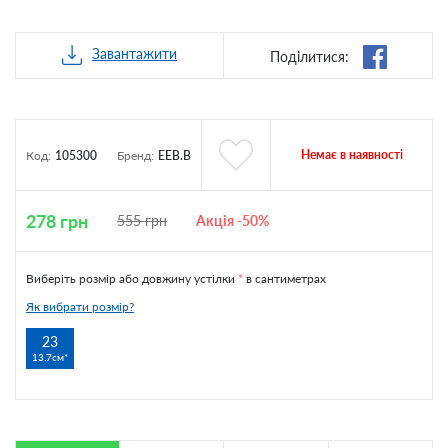
Завантажити
Поділитися:
Немає в наявності
Код:
105300
Бренд:
EEB.B
278
грн
555
грн
Акція -50%
Виберіть розмір або довжину устілки
*
в сантиметрах
Як вибрати розмір?
23
13.7см